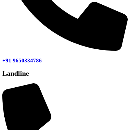
+91 9650334786
Landline