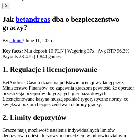
X
Jak
betandreas
dba o bezpieczeństwo
graczy?
By
admin
/
June 11, 2025
Key facts:
Min deposit 10 PLN | Wagering 37x | Avg RTP 96.3% |
Payouts 23-47h | 1,840 games
1. Regulacje i licencjonowanie
BetAndreas Casino działa na podstawie licencji wydanej przez
Ministerstwo Finansów, co zapewnia graczom pewność, że operator
przestrzega przepisów dotyczących gier hazardowych.
Licencjonowane kasyna muszą spełniać rygorystyczne normy, co
zwiększa poziom bezpieczeństwa i ochrony graczy.
2. Limity depozytów
Gracze mają możliwość ustalenia indywidualnych limitów
depozytów, co jest kluczowym narzędziem w odpowiedzialnym