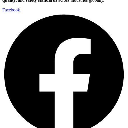
quality
, and
safety standards
across industries globally.
Facebook