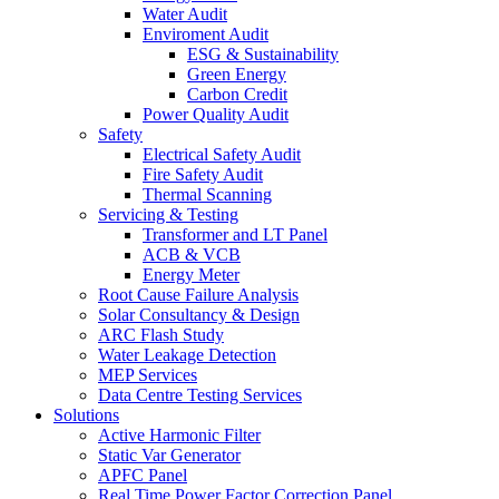
Water Audit
Enviroment Audit
ESG & Sustainability
Green Energy
Carbon Credit
Power Quality Audit
Safety
Electrical Safety Audit
Fire Safety Audit
Thermal Scanning
Servicing & Testing
Transformer and LT Panel
ACB & VCB
Energy Meter
Root Cause Failure Analysis
Solar Consultancy & Design
ARC Flash Study
Water Leakage Detection
MEP Services
Data Centre Testing Services
Solutions
Active Harmonic Filter
Static Var Generator
APFC Panel
Real Time Power Factor Correction Panel